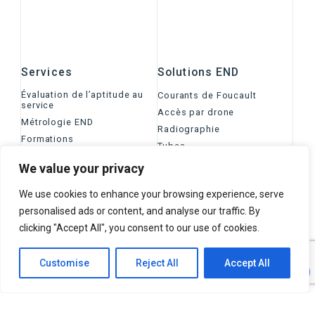
Services
Solutions END
Évaluation de l’aptitude au
Courants de Foucault
service
Accès par drone
Métrologie END
Radiographie
Formations
Tubes
Certifications
Magnétoscopie et liquide
We value your privacy
Recherche et
pénétrant
Développement
Ultrasons
We use cookies to enhance your browsing experience, serve
Services d’inspection
Inspection visuelle
personalised ads or content, and analyse our traffic. By
Inspection HTHA
clicking "Accept All", you consent to our use of cookies.
Soutien technique
Industries
Réseaux électriques
Aérospatial
Customise
Reject All
Accept All
Pâtes et papiers
Métallurgie
Énergies renouvelables
Ingénierie de soudage
Petit Réacteur Modulaire