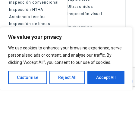
inspección convencional
Ultrasonidos
Inspección HTHA
Inspección visual
Asistencia técnica
Inspección de líneas
Industrias
eléctricas
We value your privacy
Aeroespacial
Metalurgia
Pulpa y papel
We use cookies to enhance your browsing experience, serve
Ingeniería de soldaduras
Energías renovables
personalised ads or content, and analyse our traffic. By
Análisis de la corrosión
Pequeno Modular Reactor
clicking "Accept All", you consent to our use of cookies.
Ingeniería de campo
Infraestructuras
Petroquímica
Customise
Reject All
Accept All
Minería y metales
Tuberías (pipelines)
Nuclear
Línea Eléctrica
Aplicaciones
Inspección de placas