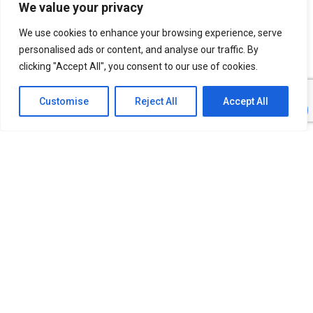
We value your privacy
Ultrasons
Services d’inspection
Inspection visuelle
We use cookies to enhance your browsing experience, serve
Inspection HTHA
personalised ads or content, and analyse our traffic. By
Soutien technique
Industries
clicking "Accept All", you consent to our use of cookies.
Réseaux électriques
Aérospatial
Pâtes et papiers
Métallurgie
Customise
Reject All
Accept All
Énergies renouvelables
Ingénierie de soudage
Petit Réacteur Modulaire
Corrosion Analysis
Infrastructures
Identification de matériaux
Pétrochimie
Mines et métaux
Pipeline
Nucléaire
Lignes Électriques
Applications
Plaques